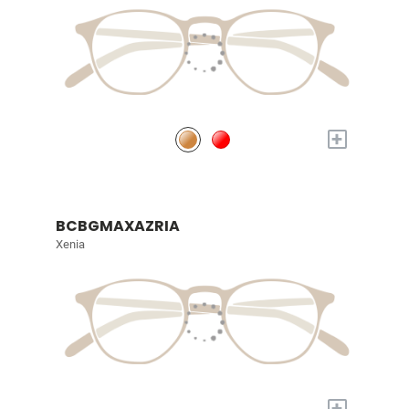
+
BCBGMAXAZRIA
Xenia
+